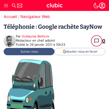
Accueil
Navigateur Web
Téléphonie : Google rachète SayNow
Par
Guillaume Belfiore
0
Rédacteur en chef adjoint
Publié le
26 janvier 2011 à 10h23
Suivez-nous
Ajoutez-nous en favori