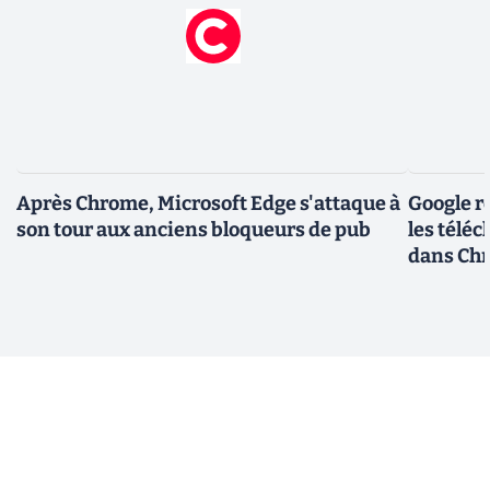
Après Chrome, Microsoft Edge s'attaque à
Google r
son tour aux anciens bloqueurs de pub
les télé
dans Ch