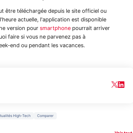
t être téléchargée depuis le site officiel ou
heure actuelle, l'application est disponible
ne version pour
smartphone
pourrait arriver
i faire si vous ne parvenez pas à
e week-end ou pendant les vacances.
150€
tualités High-Tech
Comparer
xAI attaque la
remboursés
Starli
e tease
loi anti-
sur votre
Amazo
xel 11
dénudement
nouveau
guerr