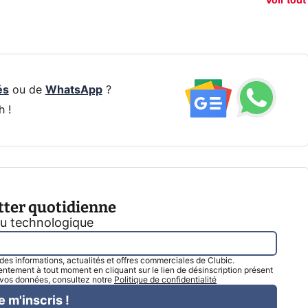
Voir tout
par IA
smartphone ?
résea
és
ou de
WhatsApp
?
h !
tter quotidienne
tu technologique
l des informations, actualités et offres commerciales de Clubic.
tement à tout moment en cliquant sur le lien de désinscription présent
e vos données, consultez notre
Politique de confidentialité
e m'inscris !