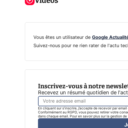
Vidéos
Xbox !
privée !
Pro
Vous êtes un utilisateur de
Google Actualit
Suivez-nous pour ne rien rater de l'actu tec
Inscrivez-vous à notre newsle
Recevez un résumé quotidien de l'ac
En cliquant sur s'inscrire, j’accepte de recevoir par emai
Conformément au RGPD, vous pouvez retirer votre consen
dans chaque email. Pour en savoir plus sur la gestion d
J