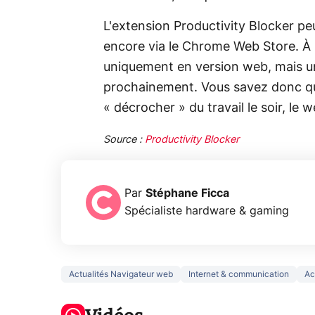
L'extension Productivity Blocker peu
encore via le Chrome Web Store. À l'
uniquement en version web, mais u
prochainement. Vous savez donc quo
« décrocher » du travail le soir, l
Source :
Productivity Blocker
Par
Stéphane Ficca
Spécialiste hardware & gaming
Actualités Navigateur web
Internet & communication
Ac
5 générations
Ce que vous
de jeux dans
ne savez sur
Googl
la prochaine
la navigation
son Pi