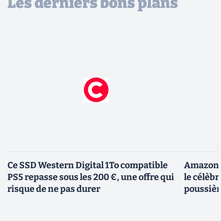
Les derniers bons plans
Ce SSD Western Digital 1To compatible
Amazon c
PS5 repasse sous les 200 €, une offre qui
le célèbr
risque de ne pas durer
poussièr