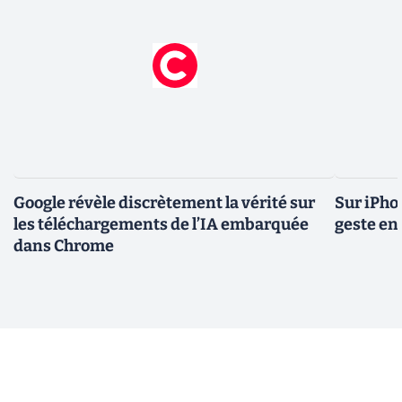
Google révèle discrètement la vérité sur
Sur iPho
les téléchargements de l’IA embarquée
geste en 
dans Chrome