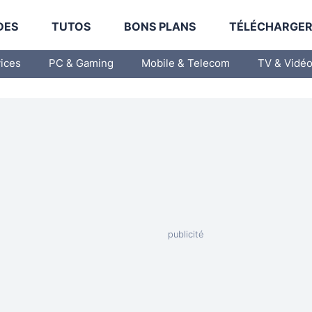
DES
TUTOS
BONS PLANS
TÉLÉCHARGE
vices
PC & Gaming
Mobile & Telecom
TV & Vidé