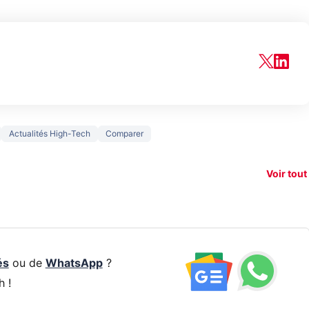
150€
Actualités High-Tech
Comparer
e vous
xAI attaque la
remb
vez sur
Google tease
loi anti-
sur v
vigation
son Pixel 11
dénudement
nouv
Voir tout
 !
Pro
par IA
smart
és
ou de
WhatsApp
?
h !