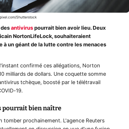
ixel.com/Shutterstock
e des
antivirus
pourrait bien avoir lieu. Deux
icain NortonLifeLock, souhaiteraient
e à un géant de la lutte contre les menaces
l'instant confirmé ces allégations, Norton
e 10 milliards de dollars. Une coquette somme
antivirus tchèque, boosté par le télétravail
COVID-19.
 pourrait bien naître
n tomber prochainement. L'agence Reuters