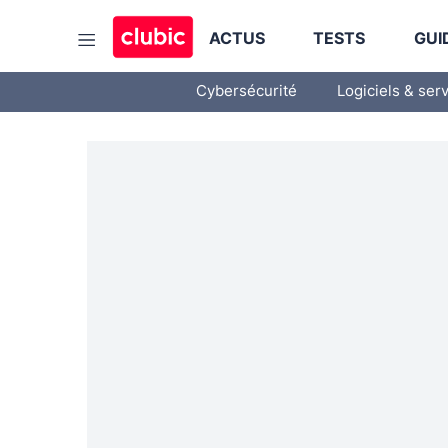
ACTUS
TESTS
GUI
Cybersécurité
Logiciels & ser