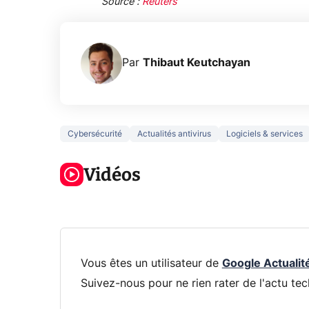
Source :
Reuters
Par
Thibaut Keutchayan
Cybersécurité
Actualités antivirus
Logiciels & services
3 écrans en 1
5 générations
Ce qu
pour 319€ ?
de jeux dans
ne sa
Voici L'AOC
Vidéos
la prochaine
la na
CQ32G4ZA !
Xbox !
privée
Vous êtes un utilisateur de
Google Actualit
Suivez-nous pour ne rien rater de l'actu tec