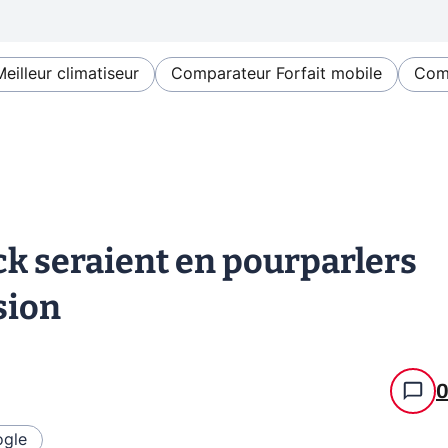
Meilleur climatiseur
Comparateur Forfait mobile
Comp
ck seraient en pourparlers
sion
gle