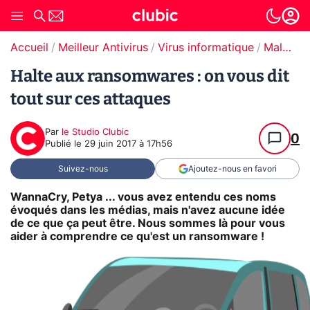
Accueil
Meilleur Antivirus
Virus informatique
Malware / Ransomware
Halte aux ransomwares : on vous dit
tout sur ces attaques
Par
le Studio Clubic
0
Publié le
29 juin 2017 à 17h56
Suivez-nous
Ajoutez-nous en favori
WannaCry, Petya ... vous avez entendu ces noms
évoqués dans les médias, mais n'avez aucune idée
de ce que ça peut être. Nous sommes là pour vous
aider à comprendre ce qu'est un ransomware !