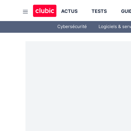
ACTUS
TESTS
GUI
Cybersécurité
Logiciels & ser