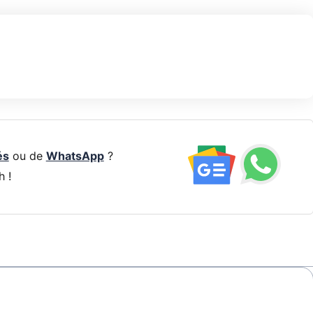
és
ou de
WhatsApp
?
h !