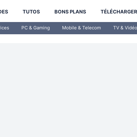
DES
TUTOS
BONS PLANS
TÉLÉCHARGE
vices
PC & Gaming
Mobile & Telecom
TV & Vidé