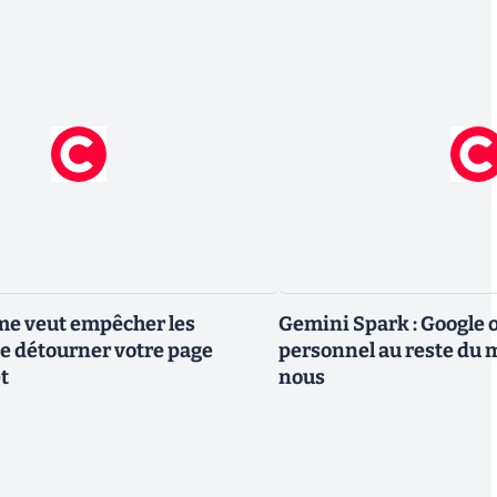
me veut empêcher les
Gemini Spark : Google 
e détourner votre page
personnel au reste du m
t
nous