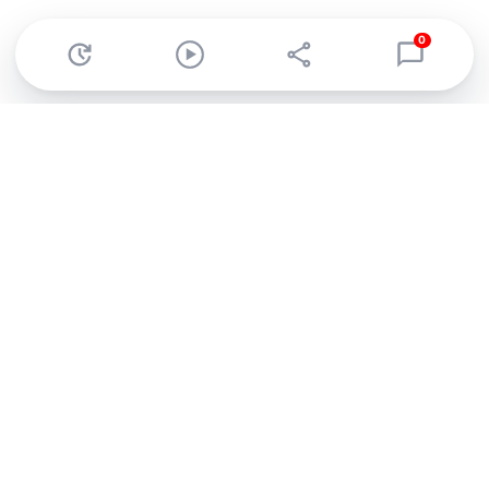
0
Abonnez-vous à notre newsletter !
Recevez un résumé quotidien de l'actu technologique.
S'inscrire
En cliquant sur s'inscrire, j’accepte de recevoir par email des
informations, actualités et offres commerciales de Clubic.
Conformément au RGPD, vous pouvez retirer votre consentement
à tout moment en cliquant sur le lien de désinscription présent
dans chaque email. Pour en savoir plus sur la gestion de vos
données, consultez notre
Politique de confidentialité