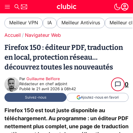
Meilleur VPN
IA
Meilleur Antivirus
Meilleur c
Accueil
Navigateur Web
Firefox 150 : éditeur PDF, traduction
en local, protection réseau...
découvrez toutes les nouveautés
Par
Guillaume Belfiore
0
Rédacteur en chef adjoint
Publié le
21 avril 2026 à 08h42
Suivez-nous
Ajoutez-nous en favori
Firefox 150 est tout juste disponible au
téléchargement. Au programme : un éditeur PDF
nettement plus complet, une page de traduction