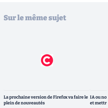
Sur le même sujet
La prochaine version de Firefox va faire le
IA ou non
plein de nouveautés
et mettre