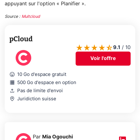
appuyant sur l'option « Planifier ».
Source :
Multcloud
pCloud
9.1
/
10
Voir l'offre
mood
10 Go d'espace gratuit
storage
500 Go d'espace en option
upload
Pas de limite d'envoi
home_pin
Juridiction suisse
Par
Mia Ogouchi