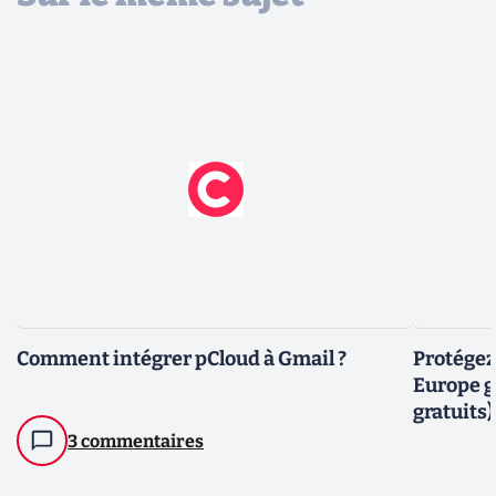
Comment intégrer pCloud à Gmail ?
Protégez 
Europe gr
gratuits)
3 commentaires