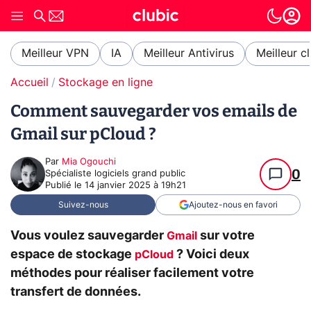
Meilleur VPN
IA
Meilleur Antivirus
Meilleur c
Accueil
Stockage en ligne
Comment sauvegarder vos emails de
Gmail sur pCloud ?
Par
Mia Ogouchi
0
Spécialiste logiciels grand public
Publié le
14 janvier 2025 à 19h21
Suivez-nous
Ajoutez-nous en favori
Vous voulez sauvegarder
sur votre
Gmail
espace de stockage
? Voici deux
pCloud
méthodes pour réaliser facilement votre
transfert de données.