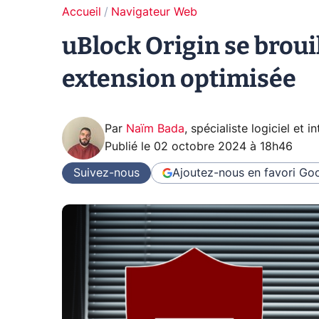
Accueil
Navigateur Web
uBlock Origin se brouil
extension optimisée
Par
Naïm Bada
,
spécialiste logiciel et in
Publié le
02 octobre 2024 à 18h46
Suivez-nous
Ajoutez-nous en favori
Goo