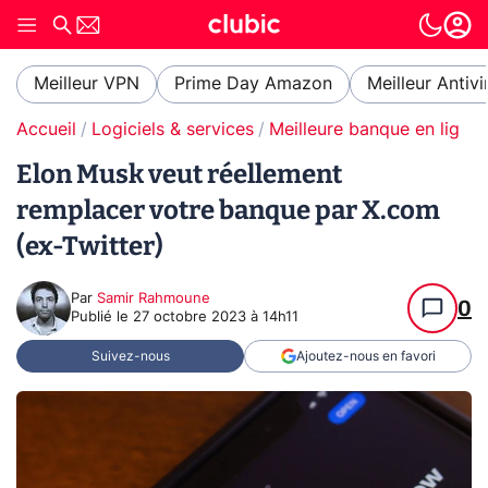
Meilleur VPN
Prime Day Amazon
Meilleur Antivi
Accueil
Logiciels & services
Meilleure banque en ligne
Elon Musk veut réellement
remplacer votre banque par X.com
(ex-Twitter)
Par
Samir Rahmoune
0
Publié le
27 octobre 2023 à 14h11
Suivez-nous
Ajoutez-nous en favori