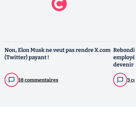
Non, Elon Musk ne veut pas rendre X.com
Rebondis
(Twitter) payant !
employé 
devenir l
Musk
18 commentaires
3 c