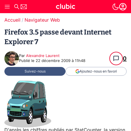
Accueil
Navigateur Web
Firefox 3.5 passe devant Internet
Explorer 7
Par
Alexandre Laurent
0
Publié le
22 décembre 2009 à 11h48
Suivez-nous
Ajoutez-nous en favori
D'après les chiffres publiés par StatCounter, la version