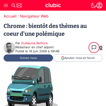
Accueil
Navigateur Web
Chrome : bientôt des thèmes au
coeur d'une polémique
Par
Guillaume Belfiore
0
Rédacteur en chef adjoint
Publié le
16 juin 2009 à 10h46
Suivez-nous
Ajoutez-nous en favori