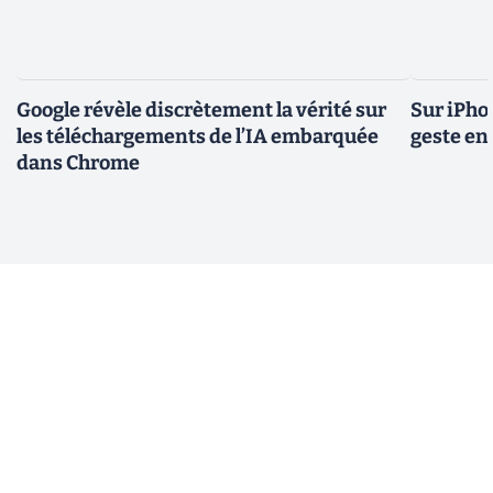
Google révèle discrètement la vérité sur
Sur iPho
les téléchargements de l’IA embarquée
geste en 
dans Chrome