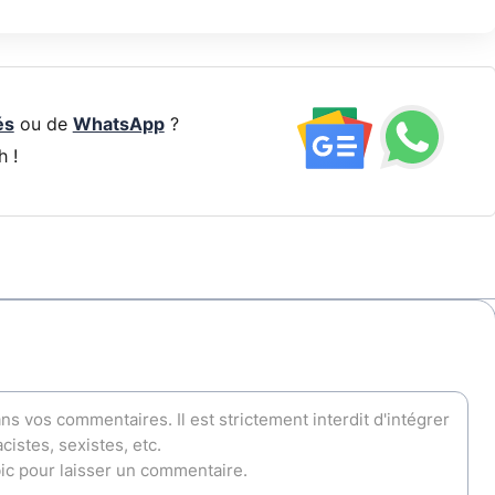
és
ou de
WhatsApp
?
h !