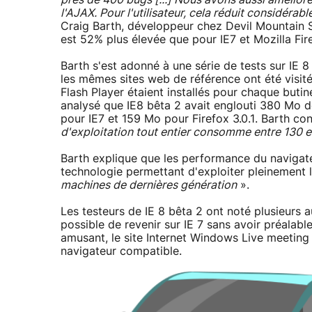
près de 400 bugs [...] Nous avons aussi amélioré
l'AJAX. Pour l'utilisateur, cela réduit considé
Craig Barth, développeur chez Devil Mountain 
est 52% plus élevée que pour IE7 et Mozilla Fir
Barth s'est adonné à une série de tests sur IE 8
les mêmes sites web de référence ont été visités
Flash Player étaient installés pour chaque butin
analysé que IE8 bêta 2 avait englouti 380 Mo 
pour IE7 et 159 Mo pour Firefox 3.0.1. Barth con
d'exploitation tout entier consomme entre 130 
Barth explique que les performance du navigate
technologie permettant d'exploiter pleinement 
machines de dernières génération
».
Les testeurs de IE 8 bêta 2 ont noté plusieurs 
possible de revenir sur IE 7 sans avoir préalabl
amusant, le site Internet Windows Live meeting
navigateur compatible.