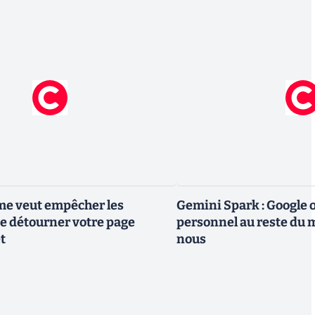
me veut empêcher les
Gemini Spark : Google 
e détourner votre page
personnel au reste du m
t
nous