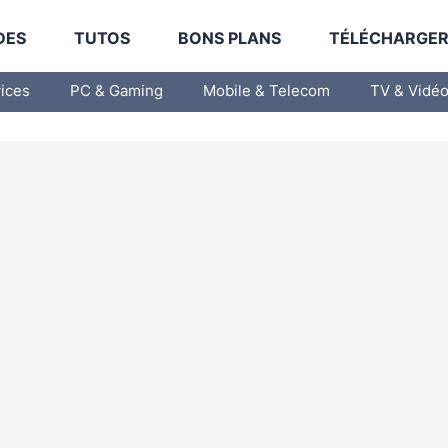
DES
TUTOS
BONS PLANS
TÉLÉCHARGE
vices
PC & Gaming
Mobile & Telecom
TV & Vidé