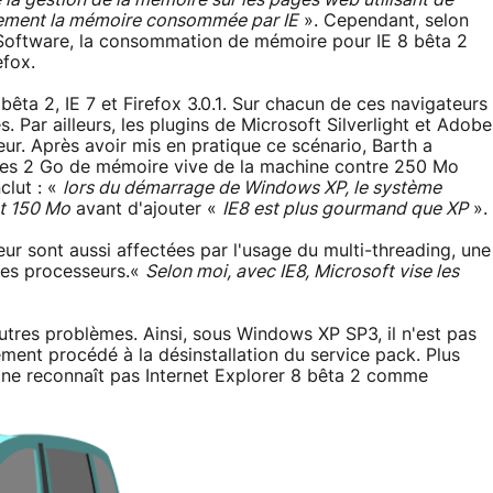
 la gestion de la mémoire sur les pages web utilisant de
rablement la mémoire consommée par IE
». Cependant, selon
Software, la consommation de mémoire pour IE 8 bêta 2
efox.
 bêta 2, IE 7 et Firefox 3.0.1. Sur chacun de ces navigateurs
. Par ailleurs, les plugins de Microsoft Silverlight et Adobe
eur. Après avoir mis en pratique ce scénario, Barth a
des 2 Go de mémoire vive de la machine contre 250 Mo
clut : «
lors du démarrage de Windows XP, le système
et 150 Mo
avant d'ajouter «
IE8 est plus gourmand que XP
».
ur sont aussi affectées par l'usage du multi-threading, une
les processeurs.«
Selon moi, avec IE8, Microsoft vise les
autres problèmes. Ainsi, sous Windows XP SP3, il n'est pas
ement procédé à la désinstallation du service pack. Plus
 ne reconnaît pas Internet Explorer 8 bêta 2 comme