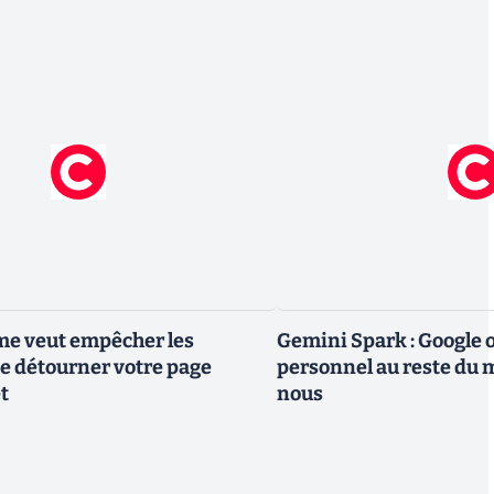
me veut empêcher les
Gemini Spark : Google 
e détourner votre page
personnel au reste du m
t
nous