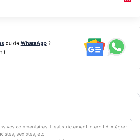
és
ou de
WhatsApp
?
h !