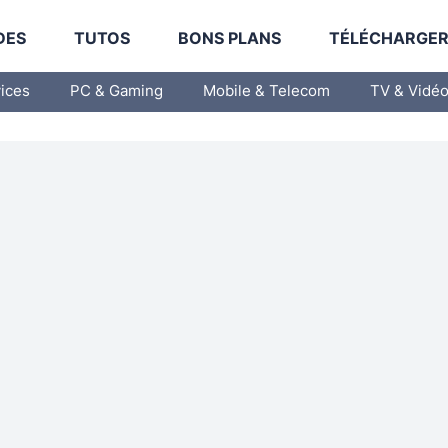
DES
TUTOS
BONS PLANS
TÉLÉCHARGE
vices
PC & Gaming
Mobile & Telecom
TV & Vidé