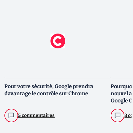
Pour votre sécurité, Google prendra
Pourquoi
davantage le contrôle sur Chrome
nouvel a
Google 
5 commentaires
3 c