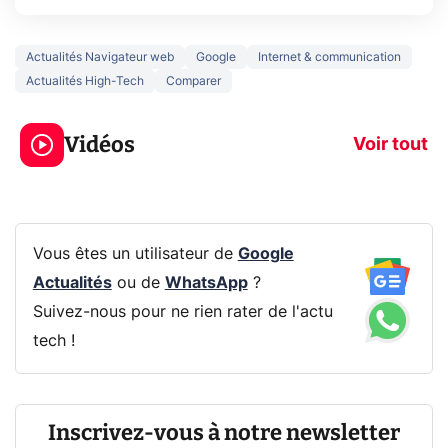
Actualités Navigateur web
Google
Internet & communication
Actualités High-Tech
Comparer
3 écrans en 1 pour
5 générations
319€ ? Voici L'AOC
jeux dans la
Vidéos
CQ32G4ZA !
prochaine Xbo
Voir tout
Vous êtes un utilisateur de
Google
Actualités
ou de
WhatsApp
?
Suivez-nous pour ne rien rater de l'actu
tech !
Inscrivez-vous à notre newsletter