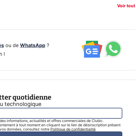
vigation
son Pixel 11
dénudement
nouv
Voir tout
 !
Pro
par IA
smart
és
ou de
WhatsApp
?
h !
tter quotidienne
tu technologique
l des informations, actualités et offres commerciales de Clubic.
tement à tout moment en cliquant sur le lien de désinscription présent
e vos données, consultez notre
Politique de confidentialité