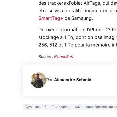
des trackers d'objet AirTags, qui dev
être suivis en réalité augmentée g
SmartTag+
de Samsung.
Dernière information, l'iPhone 13 P
stockage à 1 To, dont on ose imagin
256, 512 et 1 To pour la mémoire in
Source :
iPhoneSoft
Par
Alexandre Schmid
Cybersécurité
Tutos Apple
iOS
Actualités mots de pa
3 écrans en 1
5 générations
Ce qu
pour 319€ ?
de jeux dans
ne sa