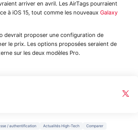
raient arriver en avril. Les AirTags pourraient
râce à iOS 15, tout comme les nouveaux
Galaxy
ro devrait proposer une configuration de
er le prix. Les options proposées seraient de
terne sur les deux modèles Pro.
150€
sse / authentification
Actualités High-Tech
Comparer
e vous
xAI attaque la
remb
vez sur
Google tease
loi anti-
sur v