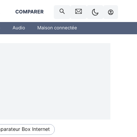
R
COMPARER
o
Audio
Maison connectée
arateur Box Internet