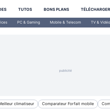
DES
TUTOS
BONS PLANS
TÉLÉCHARGE
vices
PC & Gaming
Mobile & Telecom
TV & Vidé
Meilleur climatiseur
Comparateur Forfait mobile
Comp