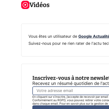
Voici L'AOC
Vidéos
la prochaine
la na
CQ32G4ZA !
Xbox !
privée
Vous êtes un utilisateur de
Google Actualit
Suivez-nous pour ne rien rater de l'actu tec
Inscrivez-vous à notre newsle
Recevez un résumé quotidien de l'ac
En cliquant sur s'inscrire, j’accepte de recevoir par emai
Conformément au RGPD, vous pouvez retirer votre consen
dans chaque email. Pour en savoir plus sur la gestion d