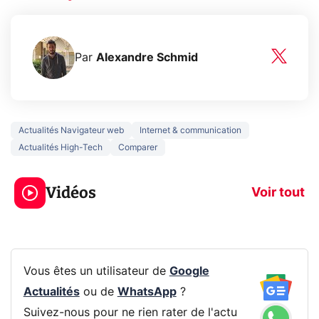
Par
Alexandre Schmid
Actualités Navigateur web
Internet & communication
Actualités High-Tech
Comparer
5 générations de
Ce que vous n
jeux dans la
savez sur la
Vidéos
prochaine Xbox !
navigation pri
Voir tout
Vous êtes un utilisateur de
Google
Actualités
ou de
WhatsApp
?
Suivez-nous pour ne rien rater de l'actu