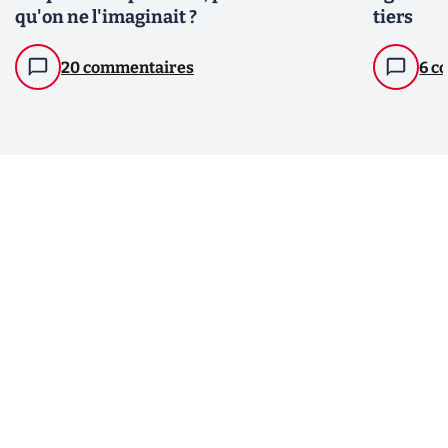
qu'on ne l'imaginait ?
tiers
20 commentaires
6 c