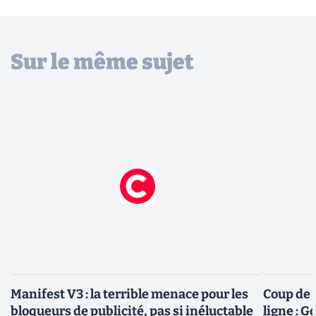
Sur le même sujet
Manifest V3 : la terrible menace pour les
Coup de 
bloqueurs de publicité, pas si inéluctable
ligne : G