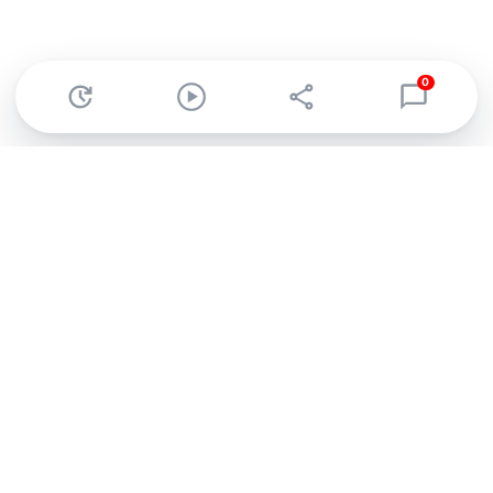
0
Abonnez-vous à notre newsletter !
Recevez un résumé quotidien de l'actu technologique.
S'inscrire
En cliquant sur s'inscrire, j’accepte de recevoir par email des
informations, actualités et offres commerciales de Clubic.
Conformément au RGPD, vous pouvez retirer votre consentement
à tout moment en cliquant sur le lien de désinscription présent
dans chaque email. Pour en savoir plus sur la gestion de vos
données, consultez notre
Politique de confidentialité