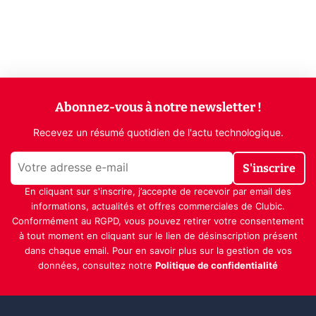
Abonnez-vous à notre newsletter !
Recevez un résumé quotidien de l'actu technologique.
S'inscrire
En cliquant sur s'inscrire, j’accepte de recevoir par email des
informations, actualités et offres commerciales de Clubic.
Conformément au RGPD, vous pouvez retirer votre consentement
à tout moment en cliquant sur le lien de désinscription présent
dans chaque email. Pour en savoir plus sur la gestion de vos
données, consultez notre
Politique de confidentialité