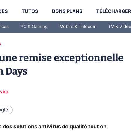
DES
TUTOS
BONS PLANS
TÉLÉCHARGE
vices
PC & Gaming
Mobile & Telecom
TV & Vidé
s
d'une remise exceptionnelle
h Days
vira
.
gle
des solutions antivirus de qualité tout en