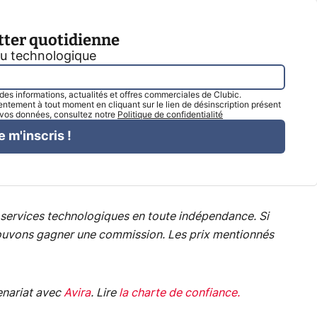
tter quotidienne
tu technologique
l des informations, actualités et offres commerciales de Clubic.
tement à tout moment en cliquant sur le lien de désinscription présent
e vos données, consultez notre
Politique de confidentialité
e m'inscris !
services technologiques en toute indépendance. Si
s pouvons gagner une commission. Les prix mentionnés
enariat avec
Avira
.
Lire
la charte de confiance
.