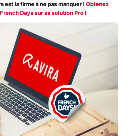
a est la firme à ne pas manquer !
Obtenez
s French Days sur sa solution Pro !