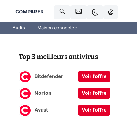
R
COMPARER
o
Audio
Maison connectée
Top 3 meilleurs antivirus
Bitdefender
Voir l'offre
Norton
Voir l'offre
Avast
Voir l'offre