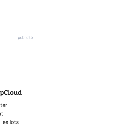
u pCloud
ter
at
les lots