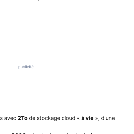
us avec
2To
de stockage cloud «
à vie
», d'une