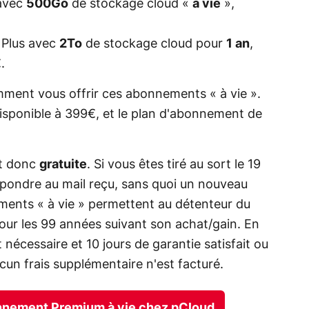
avec
500Go
de stockage cloud «
à vie
»,
 Plus avec
2To
de stockage cloud pour
1 an
,
.
ment vous offrir ces abonnements « à vie ».
sponible à 399€, et le plan d'abonnement de
st donc
gratuite
. Si vous êtes tiré au sort le 19
épondre au mail reçu, sans quoi un nouveau
ements « à vie » permettent au détenteur du
our les 99 années suivant son achat/gain. En
nécessaire et 10 jours de garantie satisfait ou
cun frais supplémentaire n'est facturé.
nnement Premium à vie chez pCloud