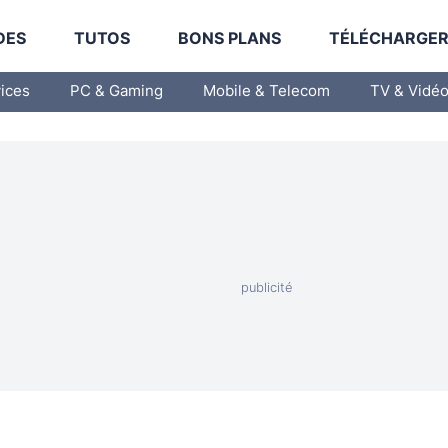
DES
TUTOS
BONS PLANS
TÉLÉCHARGE
vices
PC & Gaming
Mobile & Telecom
TV & Vidé