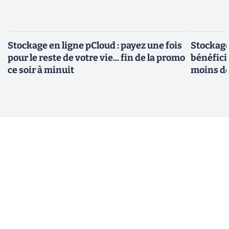
Stockage en ligne pCloud : payez une fois
Stockage
pour le reste de votre vie... fin de la promo
bénéfici
ce soir à minuit
moins d