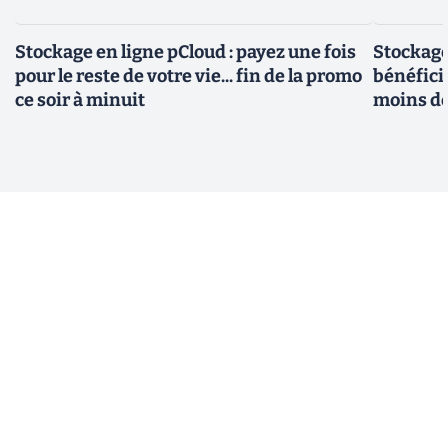
Stockage en ligne pCloud : payez une fois
Stockage
pour le reste de votre vie... fin de la promo
bénéfici
ce soir à minuit
moins d