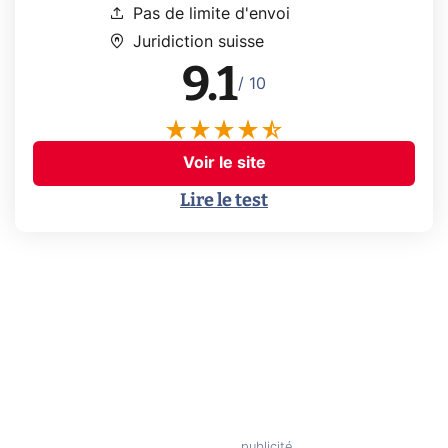
upload
Pas de limite d'envoi
home_pin
Juridiction suisse
9.1
/ 10
Voir le site
Lire le test