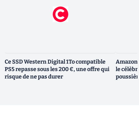
Ce SSD Western Digital 1To compatible
Amazon c
PS5 repasse sous les 200 €, une offre qui
le célèbr
risque de ne pas durer
poussièr