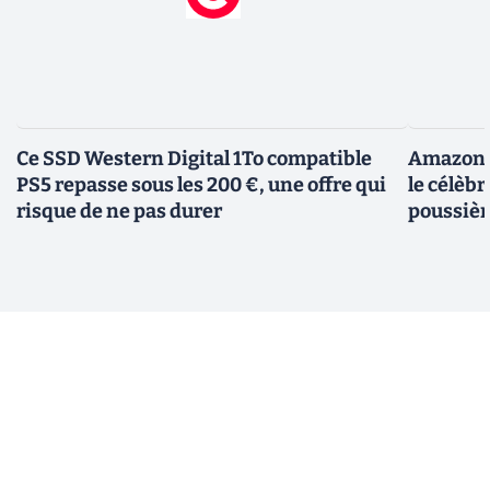
Ce SSD Western Digital 1To compatible
Amazon c
PS5 repasse sous les 200 €, une offre qui
le célèbr
risque de ne pas durer
poussièr