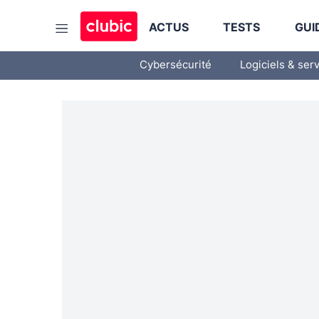
ACTUS
TESTS
GUI
Cybersécurité
Logiciels & ser