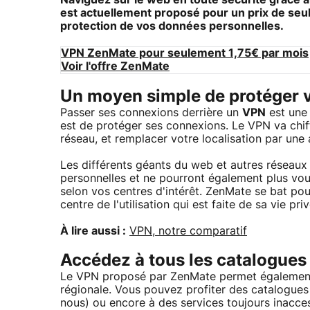
Naviguez sur le web en toute sécurité grâce 
est actuellement proposé pour un prix de seul
protection de vos données personnelles.
VPN ZenMate pour seulement 1,75€ par mois
Voir l'offre ZenMate
Un moyen simple de protéger 
Passer ses connexions derrière un
VPN
est une 
est de protéger ses connexions. Le VPN va chiff
réseau, et remplacer votre localisation par une 
Les différents géants du web et autres réseau
personnelles et ne pourront également plus vou
selon vos centres d'intérêt. ZenMate se bat pour 
centre de l'utilisation qui est faite de sa vie pr
À lire aussi :
VPN, notre comparatif
Accédez à tous les catalogue
Le VPN proposé par ZenMate permet également d
régionale. Vous pouvez profiter des catalogues 
nous) ou encore à des services toujours inacce