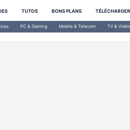
DES
TUTOS
BONS PLANS
TÉLÉCHARGE
vices
PC & Gaming
Mobile & Telecom
TV & Vidé