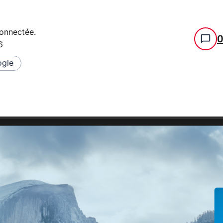
connectée
.
6
gle