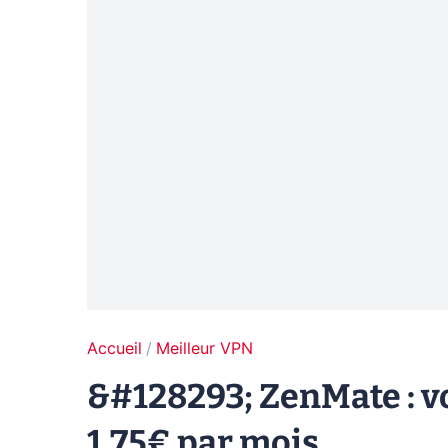
Accueil
Meilleur VPN
&#128293; ZenMate : v
1,75€ par mois