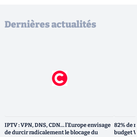
Dernières actualités
IPTV : VPN, DNS, CDN… l’Europe envisage
82% de r
de durcir radicalement le blocage du
budget V