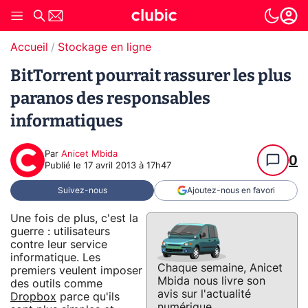
Accueil
Stockage en ligne
BitTorrent pourrait rassurer les plus
paranos des responsables
informatiques
Par
Anicet Mbida
0
Publié le
17 avril 2013 à 17h47
Suivez-nous
Ajoutez-nous en favori
Une fois de plus, c'est la
guerre : utilisateurs
contre leur service
informatique. Les
Chaque semaine, Anicet
premiers veulent imposer
Mbida nous livre son
des outils comme
avis sur l'actualité
Dropbox
parce qu'ils
numérique.