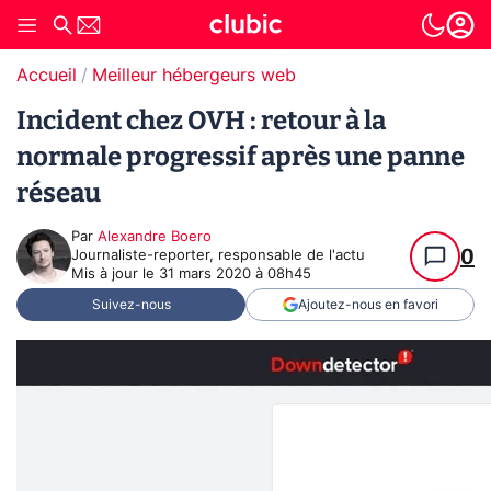
Accueil
Meilleur hébergeurs web
Incident chez OVH : retour à la
normale progressif après une panne
réseau
Par
Alexandre Boero
0
Journaliste-reporter, responsable de l'actu
Mis à jour le
31 mars 2020 à 08h45
Suivez-nous
Ajoutez-nous en favori