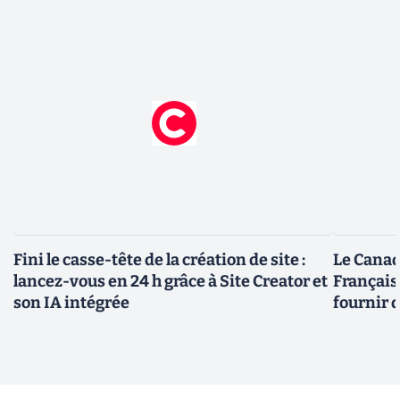
Fini le casse-tête de la création de site :
Le Canad
lancez-vous en 24 h grâce à Site Creator et
Français
son IA intégrée
fournir 