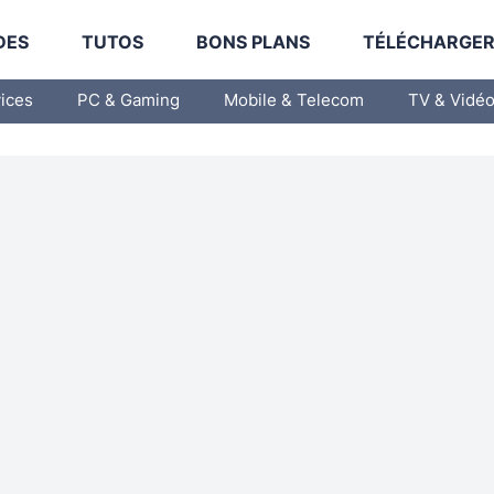
DES
TUTOS
BONS PLANS
TÉLÉCHARGE
vices
PC & Gaming
Mobile & Telecom
TV & Vidé