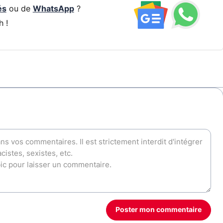
és
ou de
WhatsApp
?
h !
Poster mon commentaire