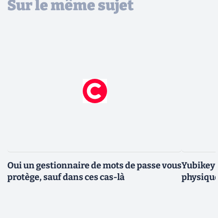
Sur le même sujet
Oui un gestionnaire de mots de passe vous
Yubikey e
protège, sauf dans ces cas-là
physique