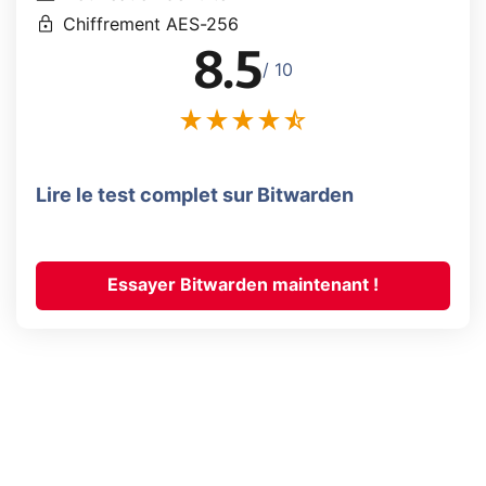
lock
Chiffrement AES-256
8.5
/ 10
Lire le test complet sur Bitwarden
Essayer Bitwarden maintenant !