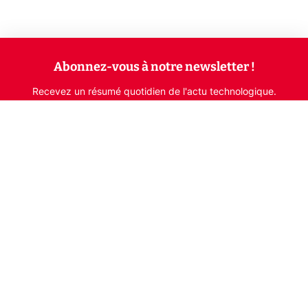
Abonnez-vous à notre newsletter !
Recevez un résumé quotidien de l'actu technologique.
S'inscrire
En cliquant sur s'inscrire, j’accepte de recevoir par email des
informations, actualités et offres commerciales de Clubic.
Conformément au RGPD, vous pouvez retirer votre consentement
à tout moment en cliquant sur le lien de désinscription présent
dans chaque email. Pour en savoir plus sur la gestion de vos
données, consultez notre
Politique de confidentialité