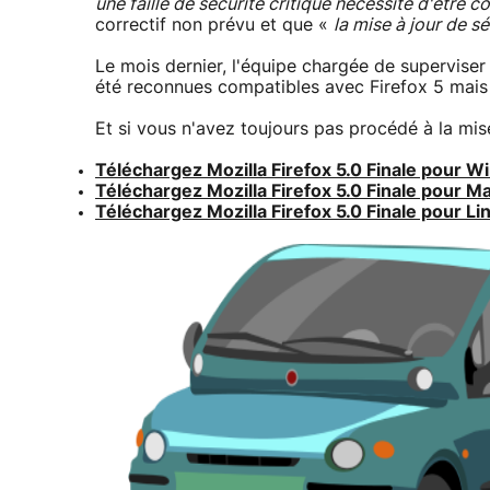
une faille de sécurité critique nécessite d'être
correctif non prévu et que «
la mise à jour de sé
Le mois dernier, l'équipe chargée de superviser
été reconnues compatibles avec Firefox 5 mais
Et si vous n'avez toujours pas procédé à la mise 
Téléchargez Mozilla Firefox 5.0 Finale pour W
Téléchargez Mozilla Firefox 5.0 Finale pour Ma
Téléchargez Mozilla Firefox 5.0 Finale pour Lin