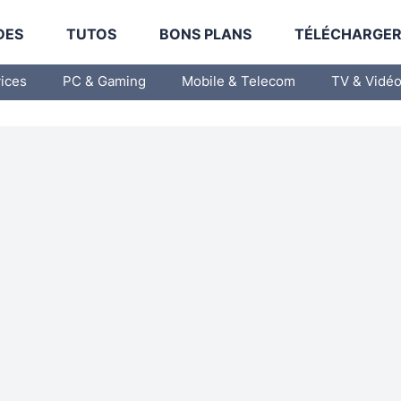
DES
TUTOS
BONS PLANS
TÉLÉCHARGE
vices
PC & Gaming
Mobile & Telecom
TV & Vidé