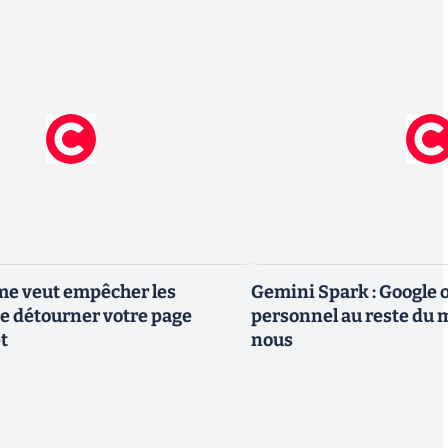
me veut empêcher les
Gemini Spark : Google 
e détourner votre page
personnel au reste du m
t
nous