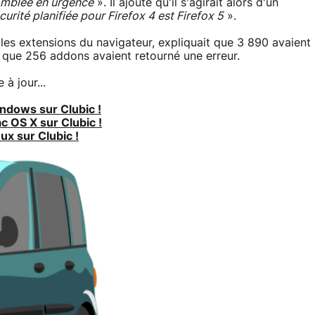
 comblée en urgence
». Il ajoute qu'il s'agirait alors d'un
curité planifiée pour Firefox 4 est Firefox 5
».
 les extensions du navigateur, expliquait que 3 890 avaient
 que 256 addons avaient retourné une erreur.
à jour...
indows sur Clubic !
c OS X sur Clubic !
ux sur Clubic !