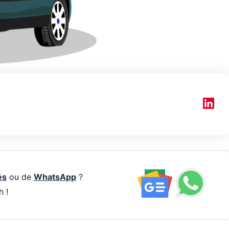
és
ou de
WhatsApp
?
h !