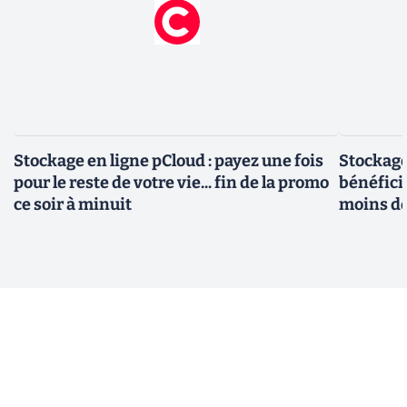
Stockage en ligne pCloud : payez une fois
Stockage
pour le reste de votre vie... fin de la promo
bénéfici
ce soir à minuit
moins d