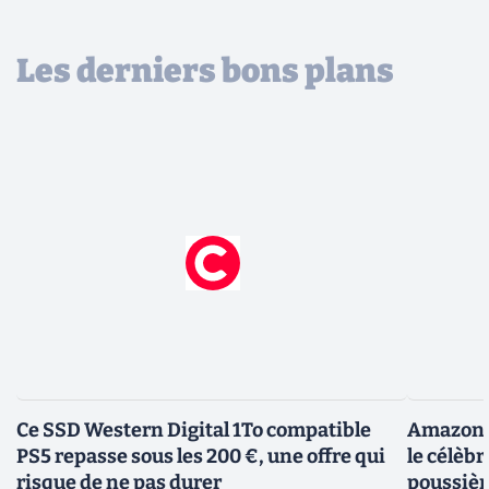
Les derniers bons plans
Ce SSD Western Digital 1To compatible
Amazon c
PS5 repasse sous les 200 €, une offre qui
le célèbr
risque de ne pas durer
poussièr