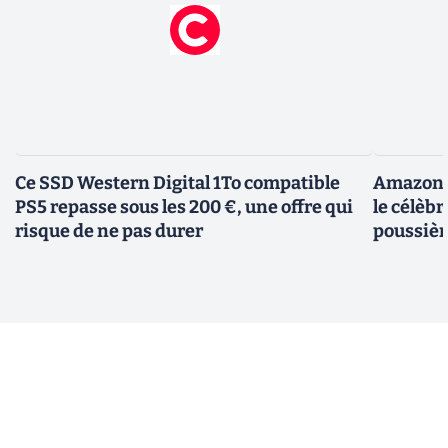
Ce SSD Western Digital 1To compatible
Amazon c
PS5 repasse sous les 200 €, une offre qui
le célèbr
risque de ne pas durer
poussièr