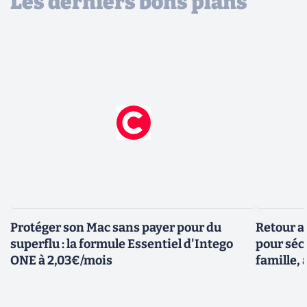
Les derniers bons plans
Protéger son Mac sans payer pour du
Retour a
superflu : la formule Essentiel d'Intego
pour sécu
ONE à 2,03€/mois
famille, 