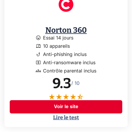
Norton 360
mood
Essai 14 jours
devices
10 appareils
phishing
Anti-phishing inclus
local_atm
Anti-ransomware inclus
groups
Contrôle parental inclus
9.3
/ 10
Voir le site
Lire le test