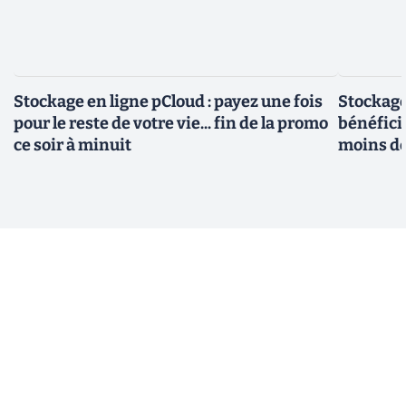
Stockage en ligne pCloud : payez une fois
Stockage
pour le reste de votre vie... fin de la promo
bénéfici
ce soir à minuit
moins d