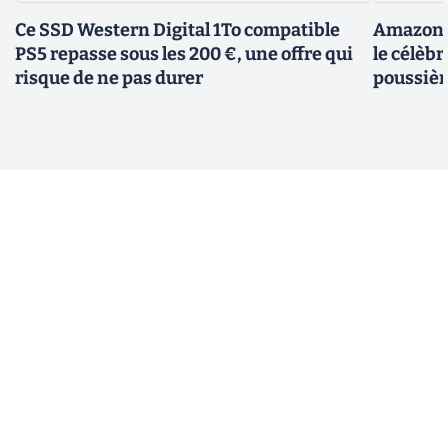
Ce SSD Western Digital 1To compatible
Amazon c
PS5 repasse sous les 200 €, une offre qui
le célèbr
risque de ne pas durer
poussièr