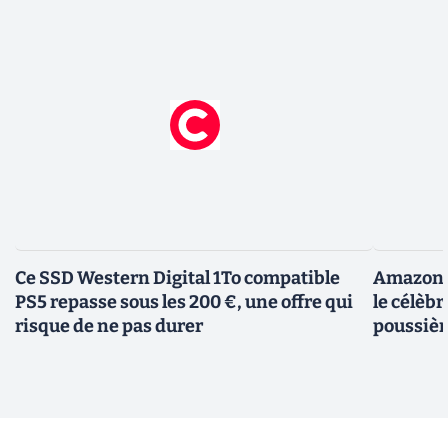
Ce SSD Western Digital 1To compatible
Amazon c
PS5 repasse sous les 200 €, une offre qui
le célèbr
risque de ne pas durer
poussièr