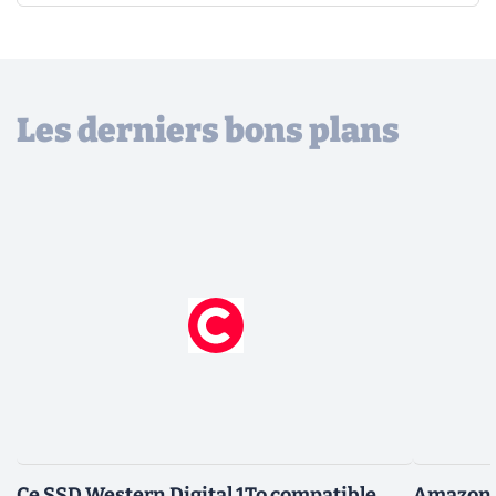
Les derniers bons plans
Ce SSD Western Digital 1To compatible
Amazon c