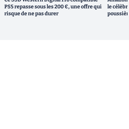
PS5 repasse sous les 200 €, une offre qui
le célèbr
risque de ne pas durer
poussièr