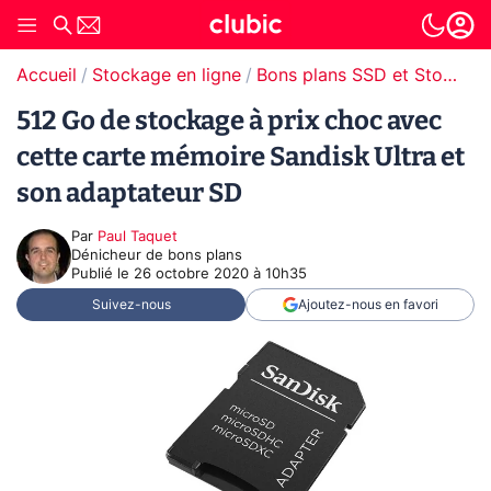
Accueil
Stockage en ligne
Bons plans SSD et Stockage
512 Go de stockage à prix choc avec
cette carte mémoire Sandisk Ultra et
son adaptateur SD
Par
Paul Taquet
Dénicheur de bons plans
Publié le
26 octobre 2020 à 10h35
Suivez-nous
Ajoutez-nous en favori