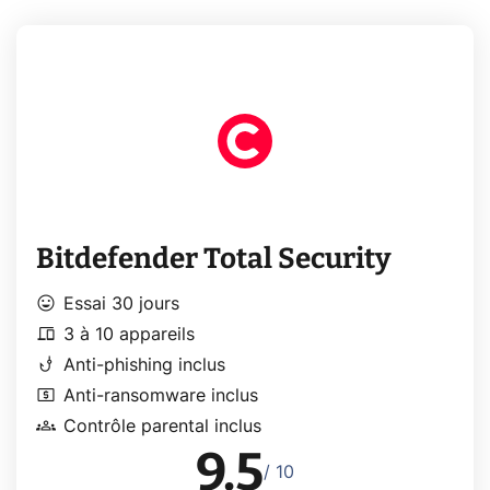
Bitdefender Total Security
mood
Essai 30 jours
devices
3 à 10 appareils
phishing
Anti-phishing inclus
local_atm
Anti-ransomware inclus
groups
Contrôle parental inclus
9.5
/ 10