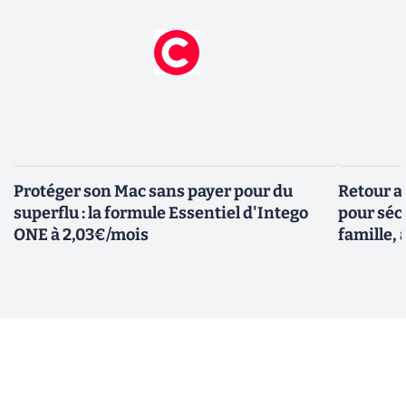
Protéger son Mac sans payer pour du
Retour a
superflu : la formule Essentiel d'Intego
pour sécu
ONE à 2,03€/mois
famille, 