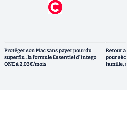
Protéger son Mac sans payer pour du
Retour a
superflu : la formule Essentiel d'Intego
pour sécu
ONE à 2,03€/mois
famille, 