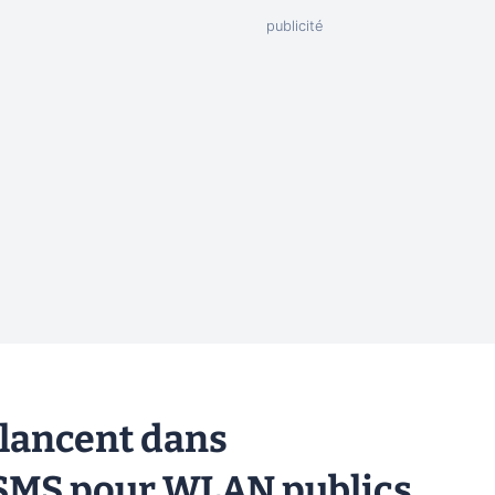
 lancent dans
r SMS pour WLAN publics