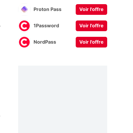
Proton Pass
Voir l'offre
0
1Password
Voir l'offre
NordPass
Voir l'offre
n