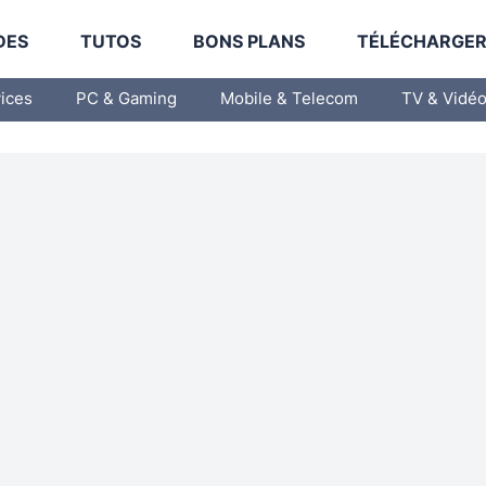
DES
TUTOS
BONS PLANS
TÉLÉCHARGE
vices
PC & Gaming
Mobile & Telecom
TV & Vidé