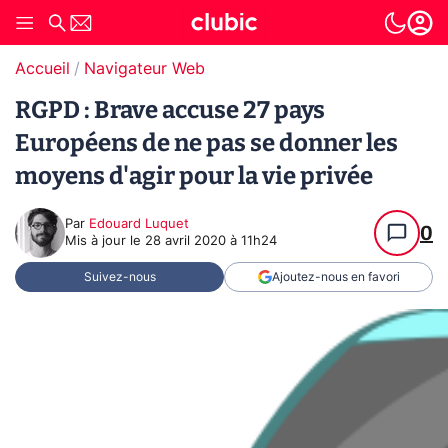
Accueil
Navigateur Web
RGPD : Brave accuse 27 pays
Européens de ne pas se donner les
moyens d'agir pour la vie privée
Par
Edouard Luquet
0
Mis à jour le
28 avril 2020 à 11h24
Suivez-nous
Ajoutez-nous en favori