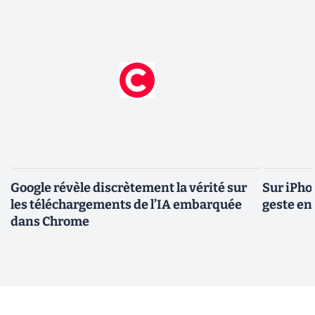
Google révèle discrètement la vérité sur
Sur iPho
les téléchargements de l’IA embarquée
geste en 
dans Chrome