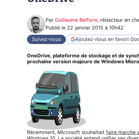
Par
Guillaume Belfiore
,
rédacteur en che
Publié le
22 janvier 2015 à 10h42
Suivez-nous
Ajoutez-nous en favori
Goo
OneDrive, plateforme de stockage et de synchr
prochaine version majeure de Windows Micro
Récemment, Microsoft souhaitait
faire marche a
Windows 10. La société entend
unifier
ses diver