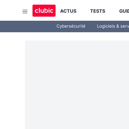
ACTUS
TESTS
GUI
Cybersécurité
Logiciels & ser