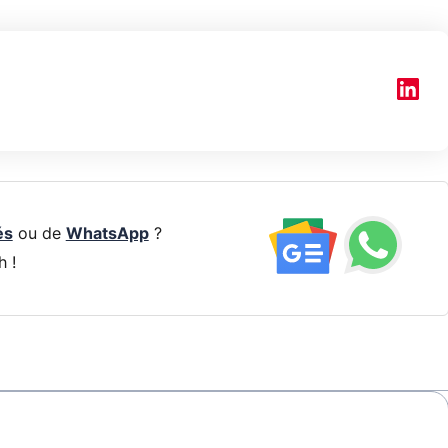
és
ou de
WhatsApp
?
h !