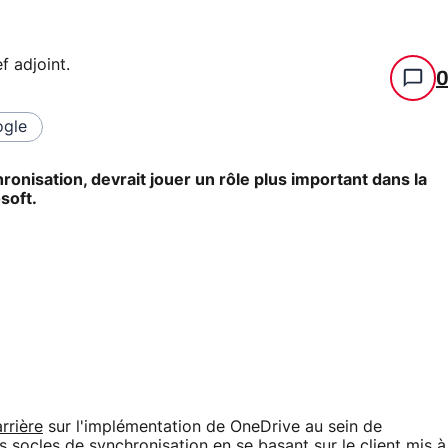
f adjoint
.
gle
onisation, devrait jouer un rôle plus important dans la
soft.
rrière
sur l'implémentation de OneDrive au sein de
s socles de synchronisation en se basant sur le client mis à