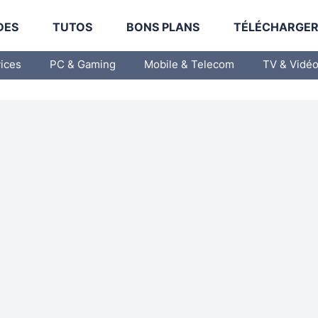
DES
TUTOS
BONS PLANS
TÉLÉCHARGE
vices
PC & Gaming
Mobile & Telecom
TV & Vidé