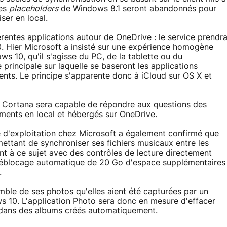
les
placeholders
de Windows 8.1 seront abandonnés pour
ser en local.
férentes applications autour de OneDrive : le service prendr
 Hier Microsoft a insisté sur une expérience homogène
s 10, qu'il s'agisse du PC, de la tablette ou du
principale sur laquelle se baseront les applications
ents. Le principe s'apparente donc à iCloud sur OS X et
elle Cortana sera capable de répondre aux questions des
cuments en local et hébergés sur OneDrive.
e d'exploitation chez Microsoft a également confirmé que
ettant de synchroniser ses fichiers musicaux entre les
nt à ce sujet avec des contrôles de lecture directement
déblocage automatique de 20 Go d'espace supplémentaires
.
mble de ses photos qu'elles aient été capturées par un
 10. L'application Photo sera donc en mesure d'effacer
n dans des albums créés automatiquement.