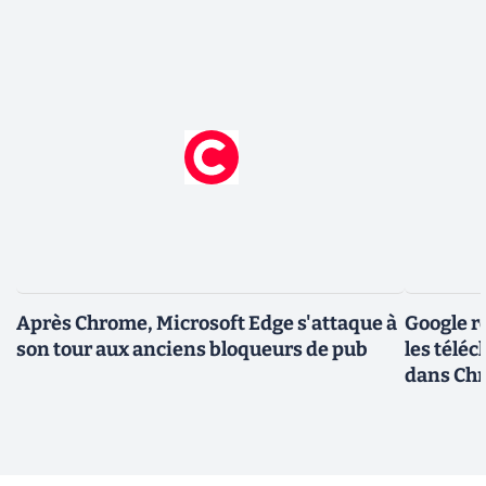
Après Chrome, Microsoft Edge s'attaque à
Google r
son tour aux anciens bloqueurs de pub
les télé
dans Ch