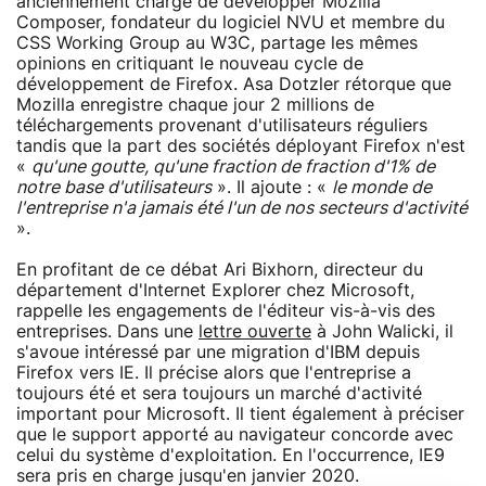
anciennement chargé de développer Mozilla
Composer, fondateur du logiciel NVU et membre du
CSS Working Group au W3C, partage les mêmes
opinions en critiquant le nouveau cycle de
développement de Firefox. Asa Dotzler rétorque que
Mozilla enregistre chaque jour 2 millions de
téléchargements provenant d'utilisateurs réguliers
tandis que la part des sociétés déployant Firefox n'est
«
qu'une goutte, qu'une fraction de fraction d'1% de
notre base d'utilisateurs
». Il ajoute : «
le monde de
l'entreprise n'a jamais été l'un de nos secteurs d'activité
».
En profitant de ce débat Ari Bixhorn, directeur du
département d'Internet Explorer chez Microsoft,
rappelle les engagements de l'éditeur vis-à-vis des
entreprises. Dans une
lettre ouverte
à John Walicki, il
s'avoue intéressé par une migration d'IBM depuis
Firefox vers IE. Il précise alors que l'entreprise a
toujours été et sera toujours un marché d'activité
important pour Microsoft. Il tient également à préciser
que le support apporté au navigateur concorde avec
celui du système d'exploitation. En l'occurrence, IE9
sera pris en charge jusqu'en janvier 2020.