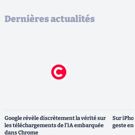
Dernières actualités
Google révèle discrètement la vérité sur
Sur iPho
les téléchargements de l’IA embarquée
geste en 
dans Chrome