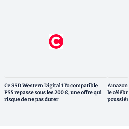
Ce SSD Western Digital 1To compatible
Amazon c
PS5 repasse sous les 200 €, une offre qui
le célèbr
risque de ne pas durer
poussièr